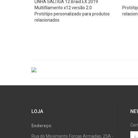
LINHA SALTIGA 12 Braid EX 2019
Multifilamento x12 versão 2.0
Protóti
Protótipo personalizado para produtos
relacio
relacionados
LOJA
NE
Cer
Endereço:
Rua do Movimento Forças Armadas, 25A -