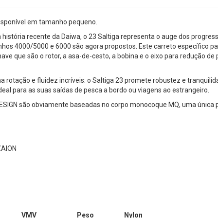
disponível em tamanho pequeno.
istória recente da Daiwa, o 23 Saltiga representa o auge dos progres
os 4000/5000 e 6000 são agora propostos. Este carreto específico para
ve que são o rotor, a asa-de-cesto, a bobina e o eixo para redução de 
rotação e fluidez incríveis: o Saltiga 23 promete robustez e tranquili
 ideal para as suas saídas de pesca a bordo ou viagens ao estrangeiro.
E DESIGN são obviamente baseadas no corpo monocoque MQ, uma única p
ZAION
VMV
Peso
Nylon