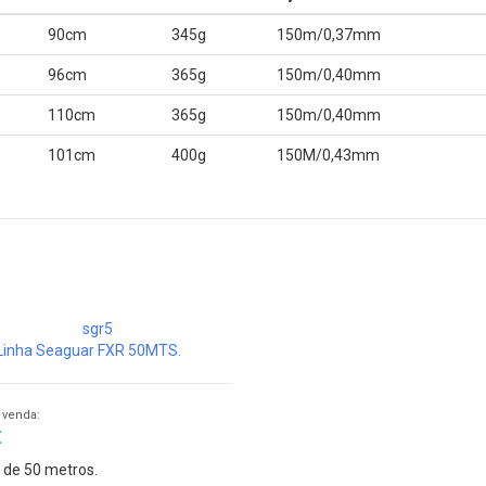
90cm
345g
150m/0,37mm
96cm
365g
150m/0,40mm
110cm
365g
150m/0,40mm
101cm
400g
150M/0,43mm
Linha Seaguar FXR 50MTS.
 venda:
€
 de 50 metros.