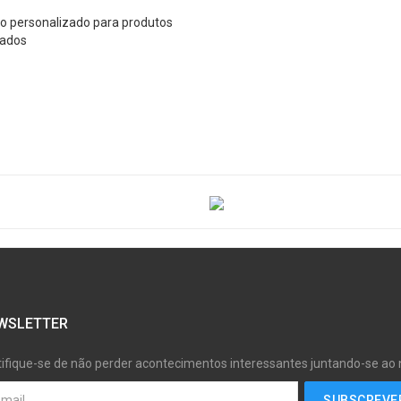
po personalizado para produtos
nados
WSLETTER
tifique-se de não perder acontecimentos interessantes juntando-se ao