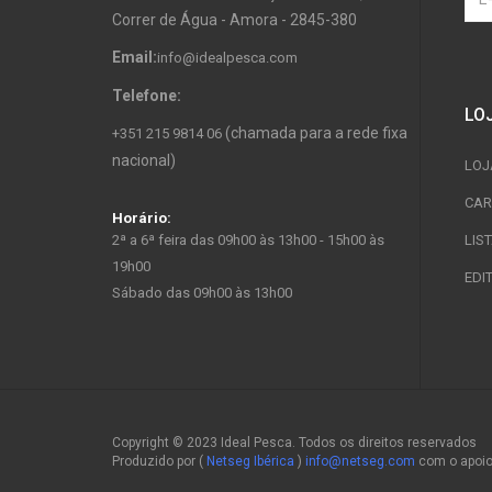
Correr de Água - Amora - 2845-380
Email:
info@idealpesca.com
Telefone:
LO
(chamada para a rede fixa
+351 215 9814 06
nacional)
LOJ
CAR
Horário:
2ª a 6ª feira das 09h00 às 13h00 - 15h00 às
LIS
19h00
EDI
Sábado das 09h00 às 13h00
Copyright © 2023 Ideal Pesca. Todos os direitos reservados
Produzido por (
Netseg Ibérica
)
info@netseg.com
com o apoi