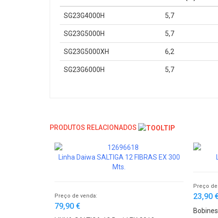
SG23G4000H
5,7
SG23G5000H
5,7
SG23G5000XH
6,2
SG23G6000H
5,7
PRODUTOS RELACIONADOS
Linha Daiwa SALTIGA 12 FIBRAS EX 300
Mts.
Preço de
23,90 
Preço de venda:
79,90 €
Bobines