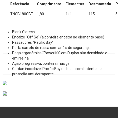
Referência
Comprimento
Elementos
Desmontada
P
TNCB180GBF
1,80
1+1
115
5
Blank Glatech
Encaixe "Off Se" (a ponteira encaixa no elemento base)
Passadores "Pacific Bay"
Porta carreto de rosca com anéis de segurança
Pega ergonómica "Powerlift" em Duplon alta densidade e
em resina
Ação progressiva, ponteira maciça
Cardan inoxidável Pacific Bay na base com batente de
proteção anti derrapante