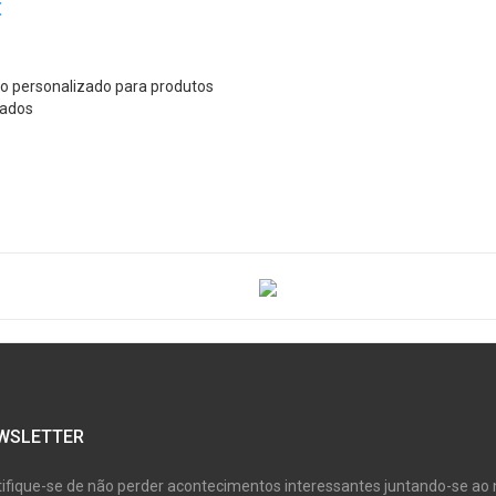
€
po personalizado para produtos
nados
WSLETTER
tifique-se de não perder acontecimentos interessantes juntando-se ao