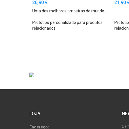
26,90 €
21,90 
Uma das melhores amostras do mundo...
Protótipo personalizado para produtos
Protóti
relacionados
relacio
LOJA
NE
Cer
Endereço: