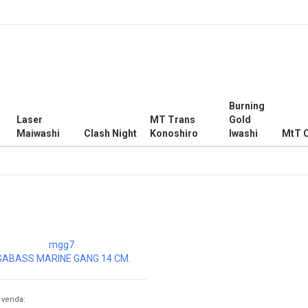
Burning
Laser
MT Trans
Gold
Maiwashi
Clash Night
Konoshiro
Iwashi
MtT C
ABASS MARINE GANG 14 CM.
 venda: