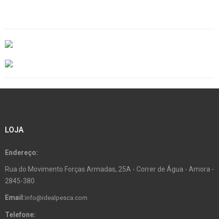
LOJA
Endereço:
Rua do Movimento Forças Armadas, 25A - Correr de Água - Amora -
2845-380
Email:
info@idealpesca.com
Telefone: