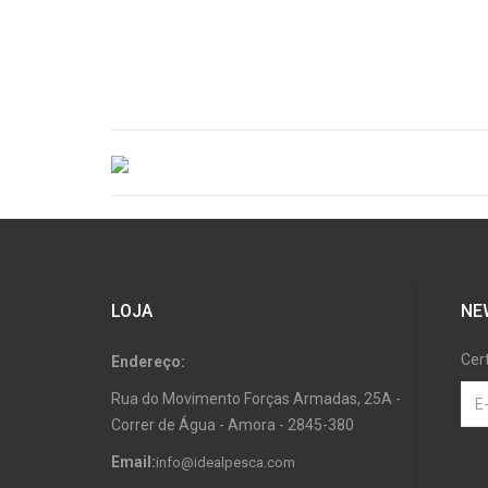
LOJA
NE
Cer
Endereço:
Rua do Movimento Forças Armadas, 25A -
Correr de Água - Amora - 2845-380
Email:
info@idealpesca.com