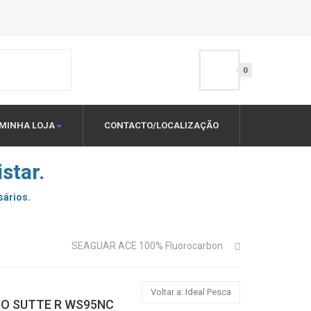
0
MINHA LOJA
CONTACTO/LOCALIZAÇÃO
star.
sários.
SEAGUAR ACE 100% Fluorocarbon
Voltar a: Ideal Pesca
O SUTTE R WS95NC