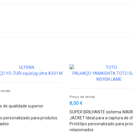
O YO-ZURI squid jig ultra A331 M
PALHAÇO YAMASHITA TOTO S
WS95N LAME
 venda:
Preço de venda:
8,00 €
s de qualidade superior
SUPER BRILHANTE sistema WAR
po personalizado para produtos
JACKET Ideal para a captura de c
nados
lulas
Protótipo personalizado para pro
relacionados