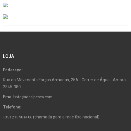
LOJA
Endereço:
Rua do Movimento Forças Armadas, 25A - Correr de Água - Amora -
2845-380
Email:
info@idealpesca.com
Telefone:
(chamada para a rede fixa nacional)
+351 215 9814 06