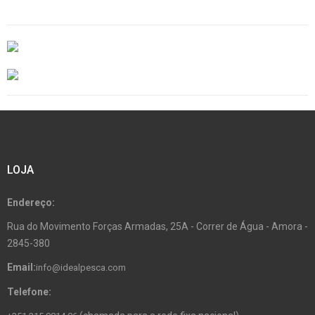
LOJA
Endereço:
Rua do Movimento Forças Armadas, 25A - Correr de Água - Amora -
2845-380
Email:
info@idealpesca.com
Telefone: