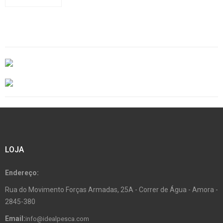
LOJA
Endereço:
Rua do Movimento Forças Armadas, 25A - Correr de Água - Amora -
2845-380
Email:
info@idealpesca.com