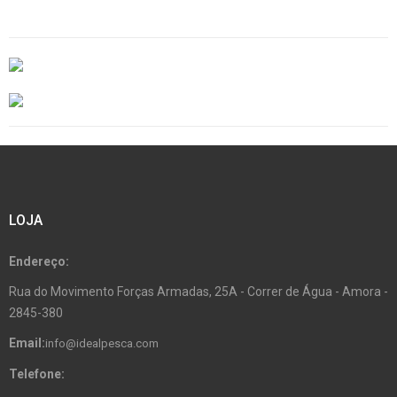
LOJA
Endereço:
Rua do Movimento Forças Armadas, 25A - Correr de Água - Amora -
2845-380
Email:
info@idealpesca.com
Telefone: