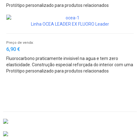
Protótipo personalizado para produtos relacionados
Linha OCEA LEADER EX FLUORO Leader
Preço de venda:
6,90 €
Fluorocarbono praticamente invisivel na agua e tem zero
elasticidade. Construção especial reforçada do interior com uma
camada exterior macia para manobrar com facilidade.
Protótipo personalizado para produtos relacionados