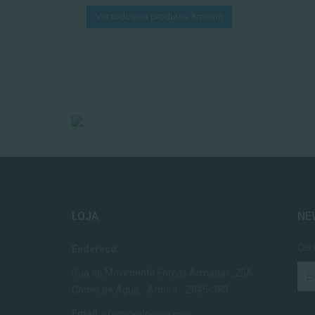
Ver todos os produtos Amorim
LOJA
NE
Cer
Endereço:
Rua do Movimento Forças Armadas, 25A -
Correr de Água - Amora - 2845-380
Email:
info@idealpesca.com