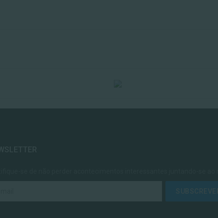
WSLETTER
tifique-se de não perder acontecimentos interessantes juntando-se ao