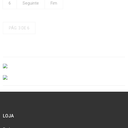
6
Seguinte
Fim
PÁG. 3 DE 6
LOJA