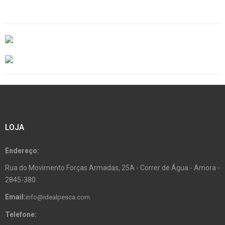
LOJA
Endereço:
Rua do Movimento Forças Armadas, 25A - Correr de Água - Amora -
2845-380
Email:
info@idealpesca.com
Telefone: