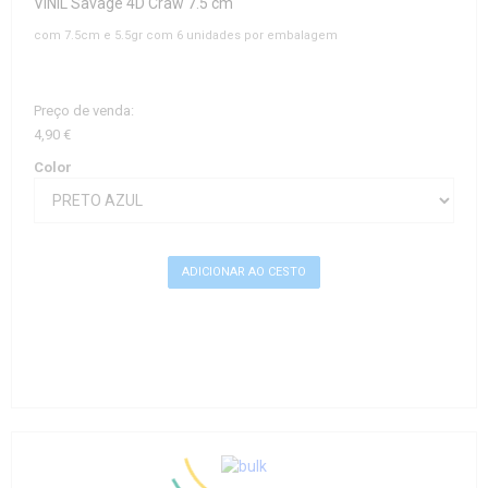
VINIL Savage 4D Craw 7.5 cm
com 7.5cm e 5.5gr com 6 unidades por embalagem
Preço de venda:
4,90 €
Color