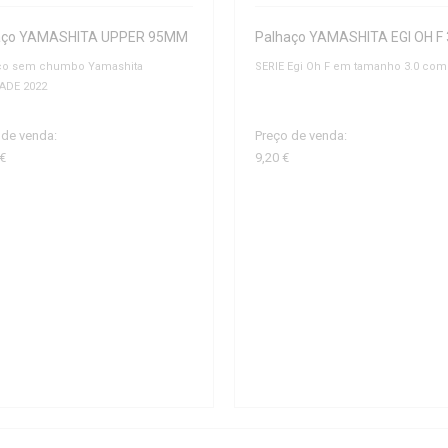
aço YAMASHITA UPPER 95MM
Palhaço YAMASHITA EGI OH F 
ço sem chumbo Yamashita
SERIE Egi Oh F em tamanho 3.0 com 
ADE 2022
 de venda:
Preço de venda:
 €
9,20 €