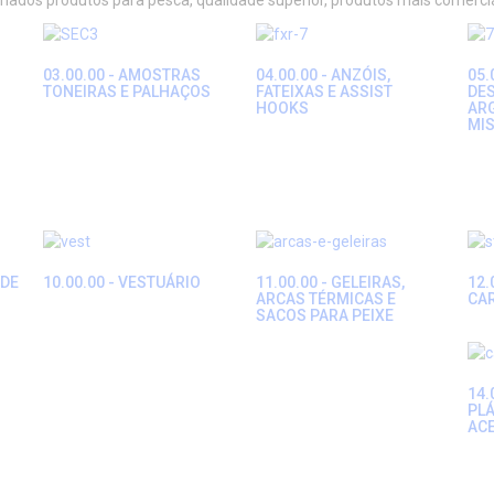
ariados produtos para pesca, qualidade superior, produtos mais comerc
03.00.00 - AMOSTRAS
04.00.00 - ANZÓIS,
05.
TONEIRAS E PALHAÇOS
FATEIXAS E ASSIST
DES
HOOKS
AR
MI
 DE
10.00.00 - VESTUÁRIO
11.00.00 - GELEIRAS,
12.
ARCAS TÉRMICAS E
CA
SACOS PARA PEIXE
14.
PLÁ
AC