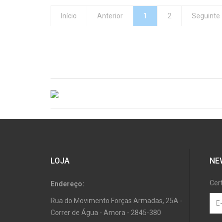
Início
Anterior
1
2
Seguinte
LOJA
NE
Cer
Endereço:
Rua do Movimento Forças Armadas, 25A -
Correr de Água - Amora - 2845-380