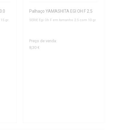
3.0
Palhaço YAMASHITA EGI OH F 2.5
15 gr.
SERIE Egi Oh F em tamanho 2.5 com 10 gr.
Preço de venda:
8,30 €