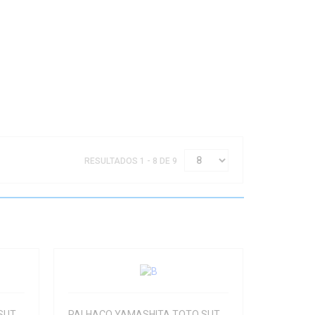
RESULTADOS 1 - 8 DE 9
PALHAÇO YAMASHITA TOTO SUTTE R WS95N LAME
PALHAÇO YAMASHITA TOTO SUTTE R WS95SB