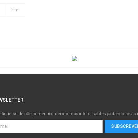
Fim
WSLETTER
tifique-se de não perder acontecimentos interessantes juntando-se ao