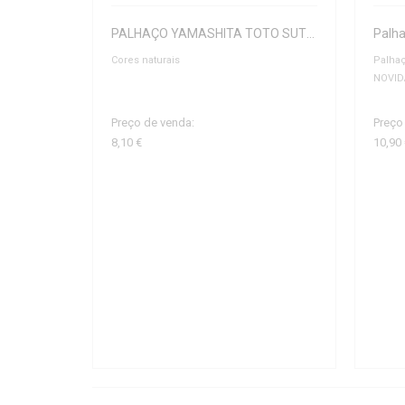
PALHAÇO YAMASHITA TOTO SUTTE R WS95NC
Palh
Cores naturais
Palha
NOVID
Preço de venda:
Preço
8,10 €
10,90