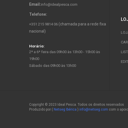
Email:
info@idealpesca.com
Telefone:
LO
(chamada para a rede fixa
+351 215 9814 06
nacional)
LOJ
CAR
Horário:
2ª a 6ª feira das 09h00 às 13h00 - 15h00 às
LIS
19h00
EDI
Sábado das 09h00 às 13h00
Copyright © 2023 Ideal Pesca. Todos os direitos reservados
Produzido por (
Netseg Ibérica
)
info@netseg.com
com o apoi