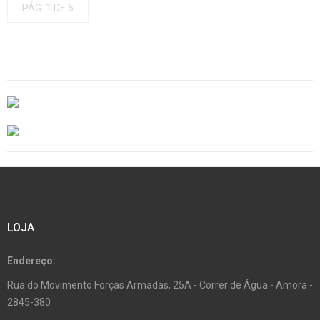
PÁG. 1 DE 6
LOJA
Endereço:
Rua do Movimento Forças Armadas, 25A - Correr de Água - Amora -
2845-380