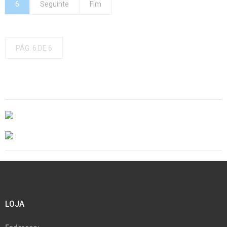
6
Seguinte
Fim
PÁG. 6 DE 6
LOJA