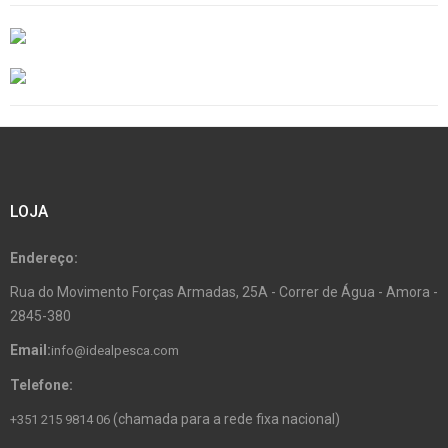
LOJA
Endereço:
Rua do Movimento Forças Armadas, 25A - Correr de Água - Amora -
2845-380
Email:
info@idealpesca.com
Telefone:
(chamada para a rede fixa nacional)
+351 215 9814 06